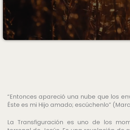
“Entonces apareció una nube que los envol
Éste es mi Hijo amado; escúchenlo” (Marco
La Transfiguración es uno de los mom