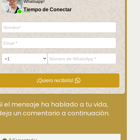
Whatsapp!
Tiempo de Conectar
Online
¡Quiero recibirlo!
Si el mensaje ha hablado a tu vida,
deja un comentario a continuación.