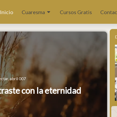
Abrir Cuaresma
Inicio
Cuaresma
Cursos Gratis
Contac
D
ctar, abril 007
raste con la eternidad