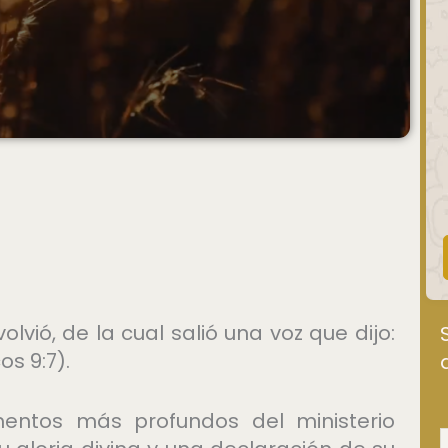
vió, de la cual salió una voz que dijo:
s 9:7).
entos más profundos del ministerio