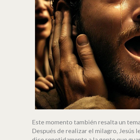
Este momento también resalta un tema 
Después de realizar el milagro, Jesús l
dice repetidamente a la gente que guard