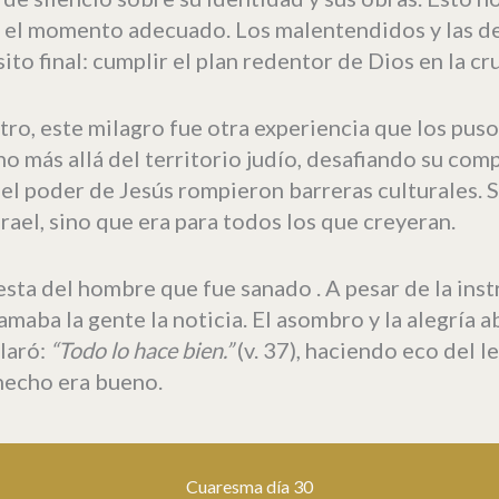
ra el momento adecuado. Los malentendidos y las d
to final: cumplir el plan redentor de Dios en la cru
tro, este milagro fue otra experiencia que los pu
ho más allá del territorio judío, desafiando su com
 el poder de Jesús rompieron barreras culturales. 
srael, sino que era para todos los que creyeran.
esta del hombre que fue sanado . A pesar de la in
lamaba la gente la noticia. El asombro y la alegría
laró:
“
Todo
lo hace bien.”
(v. 37), haciendo eco del l
hecho era bueno.
Cuaresma día 30