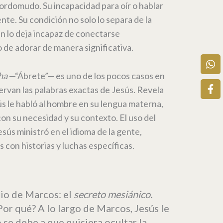
rdomudo. Su incapacidad para oír o hablar
ente. Su condición no solo lo separa de la
n lo deja incapaz de conectarse
de adorar de manera significativa.
ha
—“Ábrete”— es uno de los pocos casos en
ervan las palabras exactas de Jesús. Revela
ús le habló al hombre en su lengua materna,
n su necesidad y su contexto. El uso del
ús ministró en el idioma de la gente,
 con historias y luchas específicas.
io de Marcos: el
secreto mesiánico.
¿Por qué? A lo largo de Marcos, Jesús le
 se debe a que quisiera ocultar la