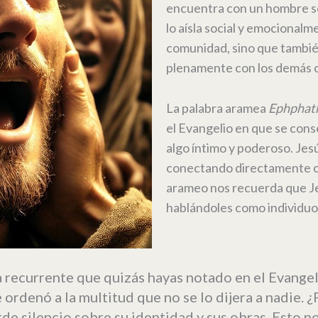
encuentra con un hombre so
lo aísla social y emocionalm
comunidad, sino que tambié
plenamente con los demás o 
La palabra aramea
Ephphat
el Evangelio en que se cons
algo íntimo y poderoso. Jes
conectando directamente co
arameo nos recuerda que Jes
hablándoles como individuos
recurrente que quizás hayas notado en el Evangel
e ordenó a la multitud que no se lo dijera a nadie. 
e silencio sobre su identidad y sus obras. Esto no