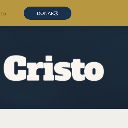
to
DONAR