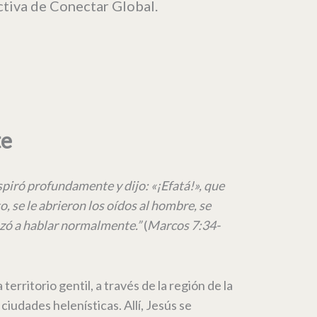
tiva de Conectar Global.
te
spiró profundamente y dijo: «¡Efatá!», que
o, se le abrieron los oídos al hombre, se
zó a hablar normalmente.”
(
Marcos 7:34-
a territorio gentil, a través de la región de la
ciudades helenísticas. Allí, Jesús se