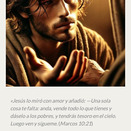
«Jesús lo miró con amor y añadió:
—
Una sola
cosa te falta: anda, vende todo lo que tienes y
dáselo a los pobres, y tendrás tesoro en el cielo.
Luego ven y sígueme.
(
Marcos 10:21
)