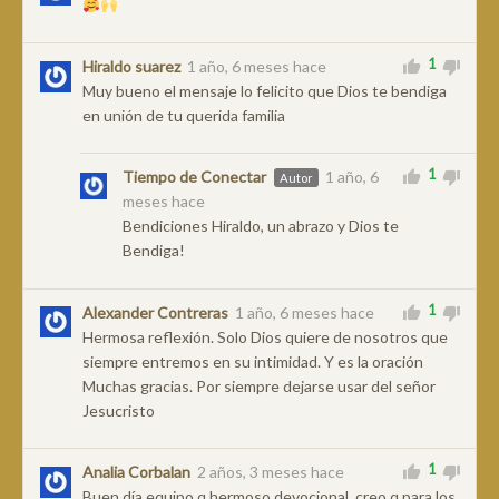
1
Hiraldo suarez
1 año, 6 meses hace
Muy bueno el mensaje lo felicito que Dios te bendiga
en unión de tu querida familia
1
Tiempo de Conectar
1 año, 6
Autor
meses hace
Bendiciones Hiraldo, un abrazo y Dios te
Bendiga!
1
Alexander Contreras
1 año, 6 meses hace
Hermosa reflexión. Solo Dios quiere de nosotros que
siempre entremos en su intimidad. Y es la oración
Muchas gracias. Por siempre dejarse usar del señor
Jesucristo
1
Analia Corbalan
2 años, 3 meses hace
Buen día equipo q hermoso devocional ,creo q para los