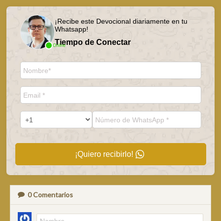
¡Recibe este Devocional diariamente en tu
Whatsapp!
Tiempo de Conectar
Online
¡Quiero recibirlo!
0
Comentarios