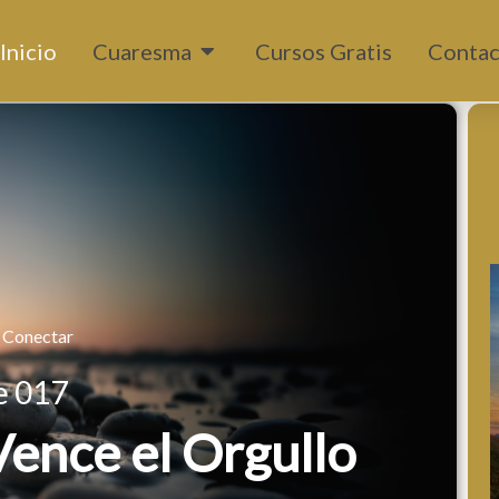
Abrir Cuaresma
Inicio
Cuaresma
Cursos Gratis
Contac
 Conectar
e 017
Vence el Orgullo