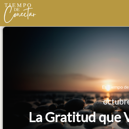
Ir
al
contenido
Es Tiempo de
octubr
La Gratitud que 