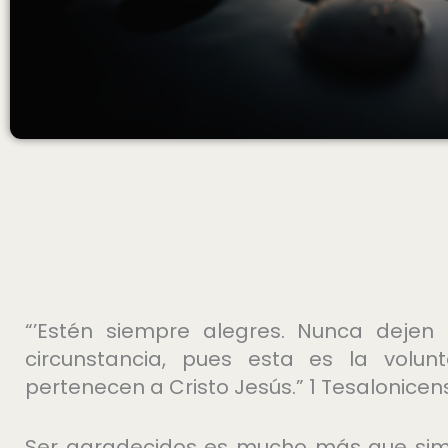
“’Estén siempre alegres. Nunca dejen
circunstancia, pues esta es la volu
pertenecen a Cristo Jesús.” 1 Tesalonicen
Ser agradecidos es mucho más que simp