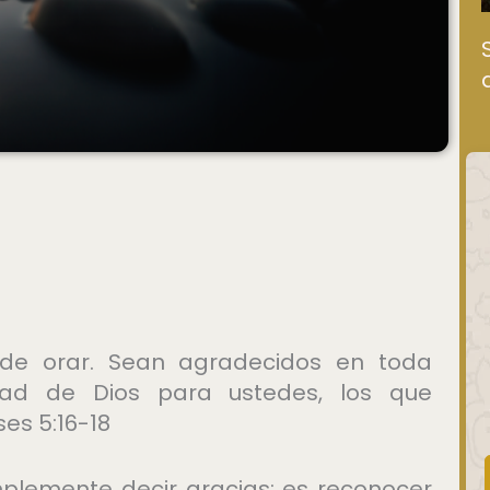
 de orar. Sean agradecidos en toda
ntad de Dios para ustedes, los que
ses 5:16-18
lemente decir gracias; es reconocer