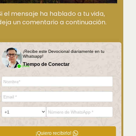
Si el mensaje ha hablado a tu vida,
deja un comentario a continuación.
¡Recibe este Devocional diariamente en tu
Whatsapp!
Tiempo de Conectar
Online
¡Quiero recibirlo!