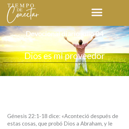
Ir
al
contenido
Devocional diario julio 04
Dios es mi proveedor
Génesis 22:1-18 dice: «Aconteció después de
estas cosas, que probó Dios a Abraham, y le