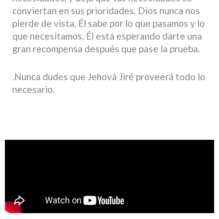
conviertan en sus prioridades. Dios nunca nos
pierde de vista, Él sabe por lo que pasamos y lo
que necesitamos, Él está esperando darte una
gran recompensa después que pase la prueba.
.Nunca dudes que Jehová Jiré proveerá todo lo
necesario.