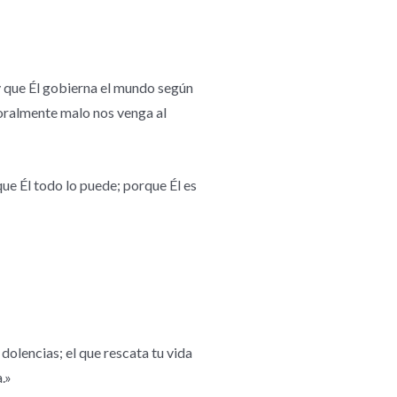
y que Él gobierna el mundo según
poralmente malo nos venga al
ue Él todo lo puede; porque Él es
 dolencias; el que rescata tu vida
a.»