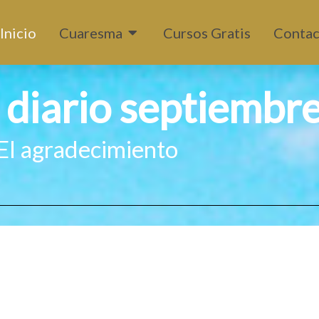
Abrir Cuaresma
Inicio
Cuaresma
Cursos Gratis
Contac
 diario septiembr
El agradecimiento