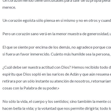
Un corazón herido tiene dificultades para salir de su propia pena
merece.
Un corazón egoísta sólo piensa en sí mismo y no en otros y cuand
Pero un corazón sano verá en la menor muestra de generosidad, u
El que se siente por encima de los demás, no agradece porque con
si fuera un favor inmerecido. Cuánto más humilde sea la persona,
¿Cuál debe ser nuestra actitud con Dios? Hemos recibido todo de É
espíritu que Dios sopló en las narices de Adán y que aún resuena 
retirara por un sólo instante su atención de nosotros, retornaría
cosas con la Palabra de su poder.»
No sólo la vida, el cuerpo y los sentidos; sino también la mente c
hacen bella la vida; y la voluntad que nos permite dirigirla; tod