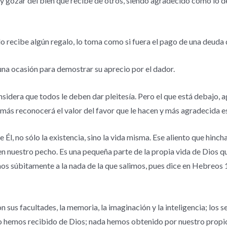
 y gozar del bien que recibe de otros, siendo agradecido como lo d
o recibe algún regalo, lo toma como si fuera el pago de una deuda
na ocasión para demostrar su aprecio por el dador.
sidera que todos le deben dar pleitesía. Pero el que está debajo, 
 más reconocerá el valor del favor que le hacen y más agradecida e
l, no sólo la existencia, sino la vida misma. Ese aliento que hinc
en nuestro pecho. Es una pequeña parte de la propia vida de Dios que
mos súbitamente a la nada de la que salimos, pues dice en Hebreos 1
on sus facultades, la memoria, la imaginación y la inteligencia; los
o lo hemos recibido de Dios; nada hemos obtenido por nuestro propi