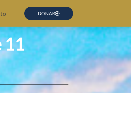
to
DONAR
e 11