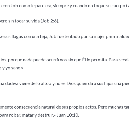
a con Job como le parezca, siempre y cuando no toque su cuerpo (v
ro sin tocar su vida (Job 2:6).
us llagas con una teja, Job fue tentado por su mujer para maldecir
os, porque nada puede ocurrirnos sin que Él lo permita. Para recal
o y yo sano.»
 dádiva viene de lo alto,» y no es Dios quien da a sus hijos una pi
emente consecuencia natural de sus propios actos. Pero muchas ta
para robar, matar y destruir.» Juan 10:10.