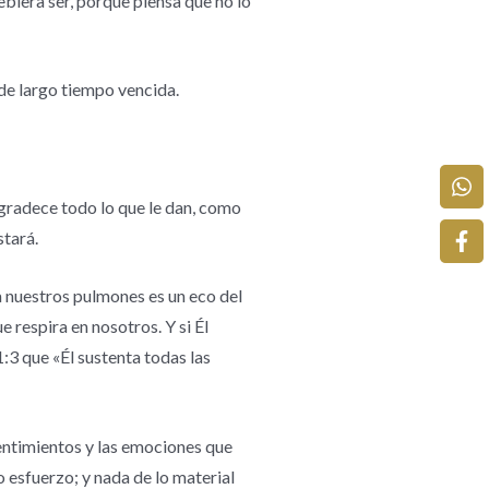
ebiera ser, porque piensa que no lo
 de largo tiempo vencida.
agradece todo lo que le dan, como
stará.
ha nuestros pulmones es un eco del
 respira en nosotros. Y si Él
:3 que «Él sustenta todas las
 sentimientos y las emociones que
o esfuerzo; y nada de lo material