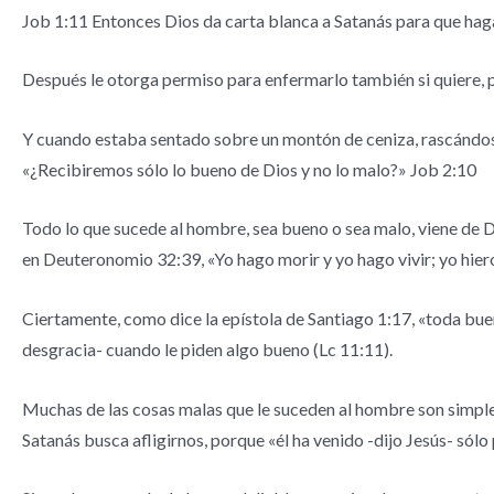
Job 1:11 Entonces Dios da carta blanca a Satanás para que hag
Después le otorga permiso para enfermarlo también si quiere, pe
Y cuando estaba sentado sobre un montón de ceniza, rascándose s
«¿Recibiremos sólo lo bueno de Dios y no lo malo?» Job 2:10
Todo lo que sucede al hombre, sea bueno o sea malo, viene de Di
en Deuteronomio 32:39, «Yo hago morir y yo hago vivir; yo hier
Ciertamente, como dice la epístola de Santiago 1:17, «toda buena
desgracia- cuando le piden algo bueno (Lc 11:11).
Muchas de las cosas malas que le suceden al hombre son simpl
Satanás busca afligirnos, porque «él ha venido -dijo Jesús- sólo 