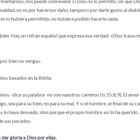
mentarnos, nos puede sobrevenir si Dios no lo permite; sin que Dios
r maldad, no es por hacernos daño, tampoco por darle gusto al diabl
o se lo hubiera permitido, no hubiera podido hacerle nada.
bien. Hay un refrán español que expresa esa verdad: «Dios traza 
por bien no venga.»
tos basados en la Biblia.
s -dice su palabra- no son nuestros caminos (Is 55:8,9). El amor i
o, sea para su bien, no para su mal. Y si el hombre, al final de su ca
os lo haya deseado, sino porque el propio hombre así lo ha querido,
 de sus pecados.
ar gloria a Dios por ellas.