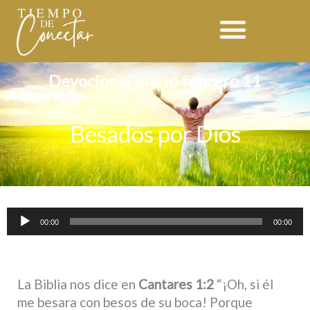
Ir
al
contenido
Devocional diario febrero 11
Besados por Dios
Reproductor
00:00
00:00
de
audio
La Biblia nos dice en
Cantares 1:2
“¡Oh, si él
me besara con besos de su boca! Porque