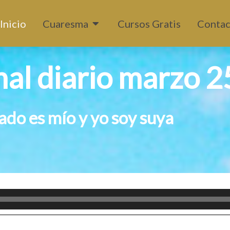
Abrir Cuaresma
Inicio
Cuaresma
Cursos Gratis
Contac
al diario marzo 2
do es mío y yo soy suya