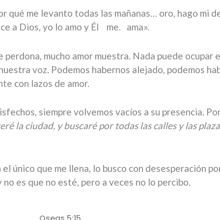
r qué me levanto todas las mañanas… oro, hago mi dev
ece a Dios, yo lo amo y Él me. ama».
e perdona, mucho amor muestra. Nada puede ocupar el
r nuestra voz. Podemos habernos alejado, podemos ha
te con lazos de amor.
sfechos, siempre volvemos vacíos a su presencia. Por e
eré la ciudad, y buscaré por todas las calles y las plaz
el único que me llena, lo busco con desesperación po
 no es que no esté, pero a veces no lo percibo.
Oseas 5:15