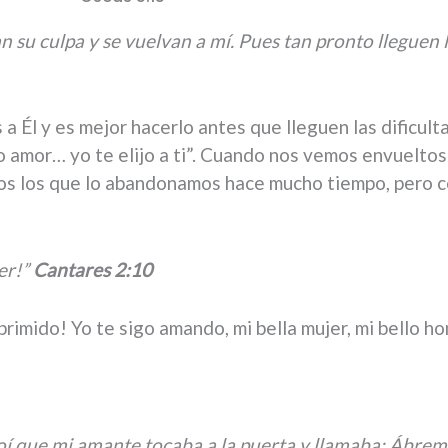
n su culpa y se vuelvan a mí. Pues tan pronto
lleguen 
a Él y es mejor hacerlo antes que lleguen las dificult
 amor… yo te elijo a ti”. Cuando nos vemos envueltos e
s los que lo abandonamos hace mucho tiempo, pero co
er!”
Cantares 2:10
imido! Yo te sigo amando, mi bella mujer, mi bello ho
oí que mi amante tocaba a la puerta y llamaba: Ábrem