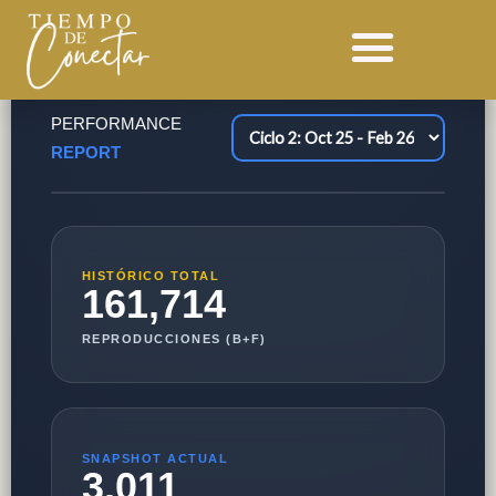
Ir
ESTADISTICAS
al
contenido
PERFORMANCE
REPORT
HISTÓRICO TOTAL
161,714
REPRODUCCIONES (B+F)
SNAPSHOT ACTUAL
3,011