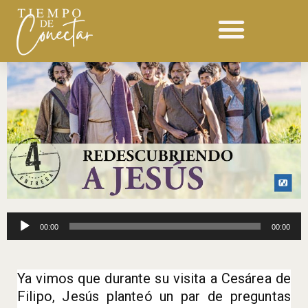
Ir
al
contenido
Reproductor
00:00
00:00
de
audio
Ya vimos que durante su visita a Cesárea de
Filipo, Jesús planteó un par de preguntas