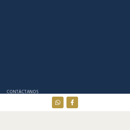
CONTÁCTANOS
info@tiempodeconectar.com
+57 315 697 0013
Unete a nuestro grupo de Whatsapp