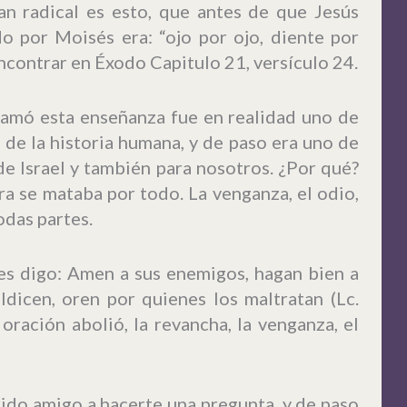
n radical es esto, que antes de que Jesús
o por Moisés era: “ojo por ojo, diente por
encontrar en Éxodo Capitulo 21, versículo 24.
lamó esta enseñanza fue en realidad uno de
 de la historia humana, y de paso era uno de
e Israel y también para nosotros. ¿Por qué?
a se mataba por todo. La venganza, el odio,
odas partes.
les digo: Amen a sus enemigos, hagan bien a
ldicen, oren por quienes los maltratan (Lc.
oración abolió, la revancha, la venganza, el
rido amigo a hacerte una pregunta, y de paso