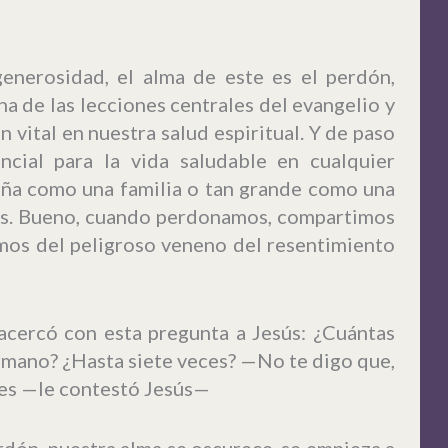
generosidad, el alma de este es el perdón,
na de las lecciones centrales del evangelio y
n vital en nuestra salud espiritual. Y de paso
ncial para la vida saludable en cualquier
ña como una familia o tan grande como una
aras. Bueno, cuando perdonamos, compartimos
emos del peligroso veneno del resentimiento
acercó con esta pregunta a Jesús: ¿Cuántas
rmano? ¿Hasta siete veces? —No te digo que,
eces —le contestó Jesús—
dón, nuestra alma se oscurece, se empieza a