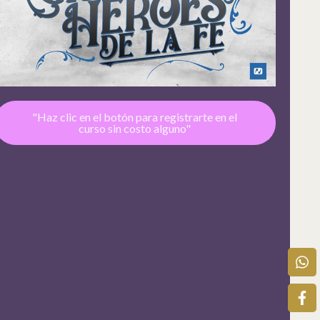
"Haz clic en el botón para registrarte en el
curso sin costo alguno"