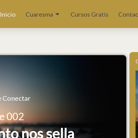
Abrir Cuaresma
Inicio
Cuaresma
Cursos Gratis
Contac
D
e Conectar
e 002
nto nos sella