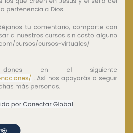
s los que creen en Jesús y el sello del
na pertenencia a Dios.
, déjanos tu comentario, comparte con
esar a nuestros cursos sin costo alguno
d.com/cursos/cursos-virtuales/
nes en el siguiente
onaciones/
. Así nos apoyarás a seguir
uchas más personas.
ido por Conectar Global
R