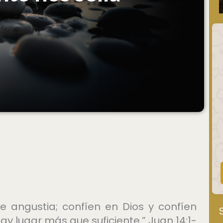
e angustia; confíen en Dios y confíen
ay lugar más que suficiente.” Juan 14:1-