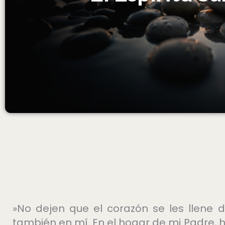
»No dejen que el corazón se les llene d
también en mí. En el hogar de mi Padre, h