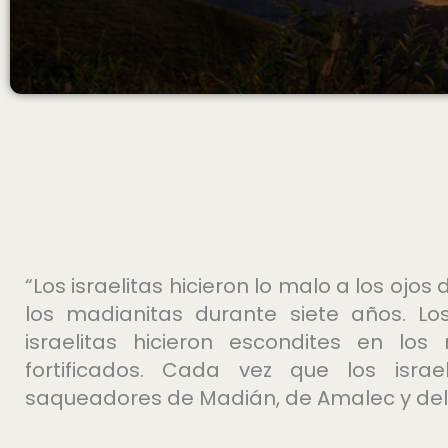
“Los israelitas hicieron lo malo a los ojos
los madianitas durante siete años. Lo
israelitas hicieron escondites en lo
fortificados. Cada vez que los israe
saqueadores de Madián, de Amalec y del p