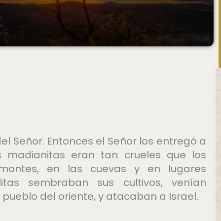
 del Señor. Entonces el Señor los entregó a
s madianitas eran tan crueles que los
s montes, en las cuevas y en lugares
litas sembraban sus cultivos, venían
ueblo del oriente, y atacaban a Israel.