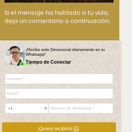
Si el mensaje ha hablado a tu vida,
deja un comentario a continuación.
¡Recibe este Devocional diariamente en tu
Whatsapp!
Tiempo de Conectar
Online
¡Quiero recibirlo!