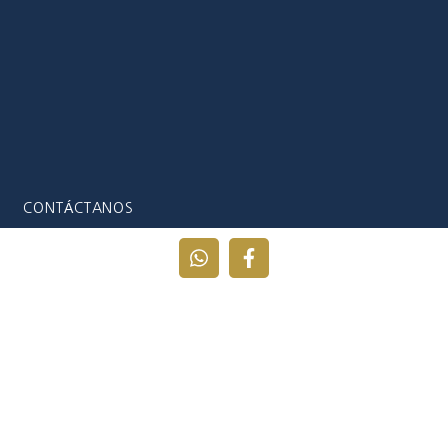
CONTÁCTANOS
info@tiempodeconectar.com
+57 315 697 0013
Unete a nuestro grupo de Whatsapp