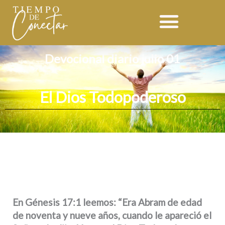
Ir
al
contenido
Devocional diario julio 01
El Dios Todopoderoso
En Génesis 17:1 leemos: “Era Abram de edad
de noventa y nueve años, cuando le apareció el