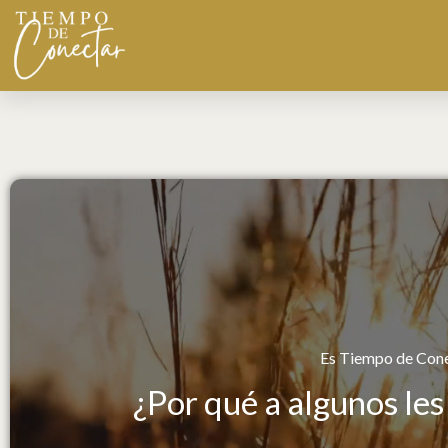
Ir
Devocional 030 junio
al
contenido
Es Tiempo de Cone
¿Por qué a algunos les 