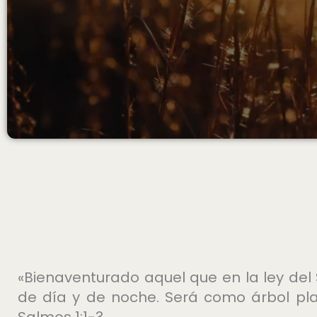
«Bienaventurado aquel que en la ley del 
de día y de noche. Será como árbol pla
Salmos 1:1-3