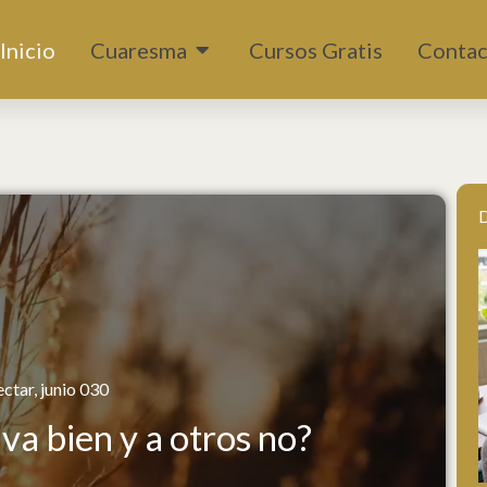
Abrir Cuaresma
Inicio
Cuaresma
Cursos Gratis
Contac
D
ctar, junio 030
va bien y a otros no?