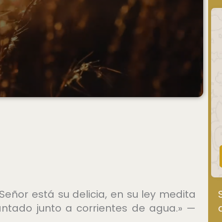
Señor está su delicia, en su ley medita
ntado junto a corrientes de agua.» —