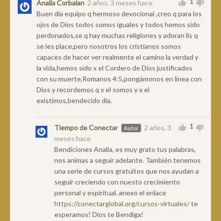
1
Analia Corbalan
2 años, 3 meses hace
Buen día equipo q hermoso devocional ,creo q para los
ojos de Dios todos somos iguales y todos hemos sido
perdonados,se q hay muchas religiones y adoran lis q
se les place,pero nosotros los cristianos somos
capaces de hacer ver realmente el camino la verdad y
la vida,hemos sido x el Cordero de Dios justificados
con su muerte,Romanos 4:5,pongámonos en línea con
Dios y recordemos q x el somos y x el
existimos,bendecido dia.
1
Tiempo de Conectar
2 años, 3
Autor
meses hace
Bendiciones Analia, es muy grato tus palabras,
nos animas a seguir adelante. También tenemos
una serie de cursos gratuitos que nos ayudan a
seguir creciendo con nuesto crecimiento
personal y espiritual. anexo el enlace
https://conectarglobal.org/cursos-virtuales/
te
esperamos! Dios te Bendiga!