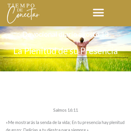
Ir
al
contenido
Devocional diario agosto 13
La Plenitud de su Presencia
Salmos 16:11
«Me mostrarás la senda de la vida; En tu presencia hay plenitud
de gozo; Delicias a tu diestra para siempre.»