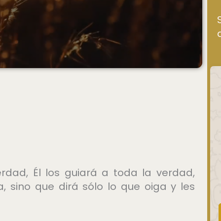
rdad, Él los guiará a toda la verdad,
 sino que dirá sólo lo que oiga y les