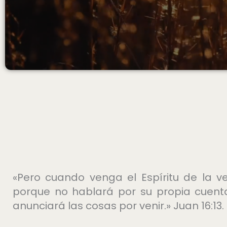
«Pero cuando venga el Espíritu de la ve
porque no hablará por su propia cuenta,
anunciará las cosas por venir.» Juan 16:13.