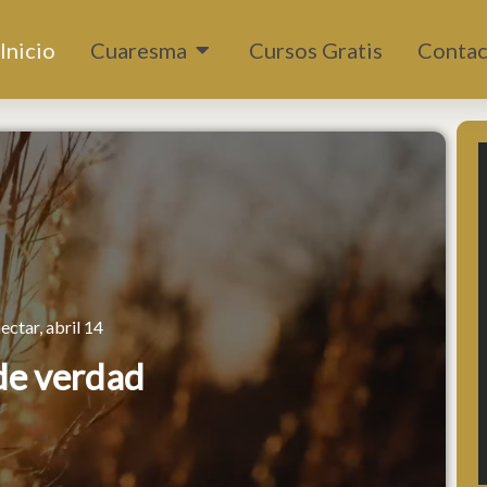
Abrir Cuaresma
Inicio
Cuaresma
Cursos Gratis
Contac
ctar, abril 14
 de verdad