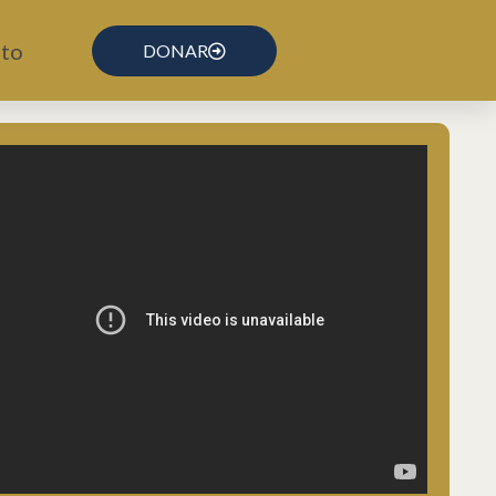
to
DONAR