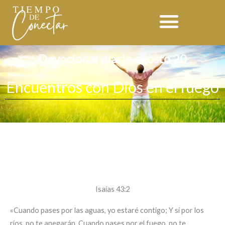
Ir
al
contenido
Devocional diario agosto 20
Encuentros con Dios en el fuego
Isaías 43:2
«Cuando pases por las aguas, yo estaré contigo; Y si por los
ríos, no te anegarán. Cuando pases por el fuego, no te