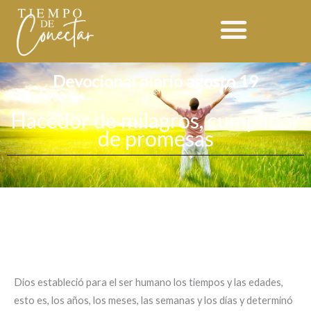
Ir
al
contenido
Devocional diario agosto 19
Hacedor de milagros, cumplidor
de promesas
Dios estableció para el ser humano los tiempos y las edades,
esto es, los años, los meses, las semanas y los días y determinó