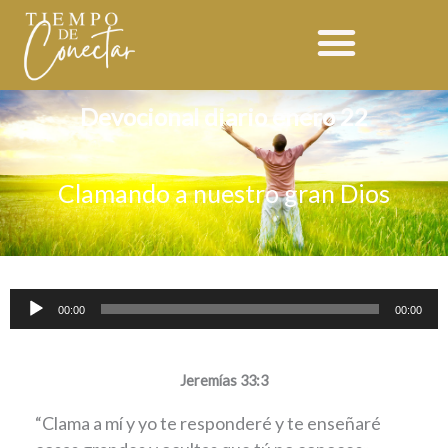
Ir
al
contenido
Devocional diario enero 22
Clamando a nuestro gran Dios
Reproductor
00:00
00:00
de
audio
Jeremías 33:3
“Clama a mí y yo te responderé y te enseñaré