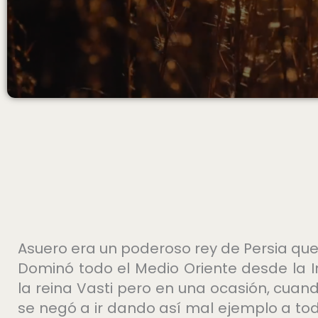
Asuero era un poderoso rey de Persia que
Dominó todo el Medio Oriente desde la I
la reina Vasti pero en una ocasión, cuan
se negó a ir dando así mal ejemplo a tod