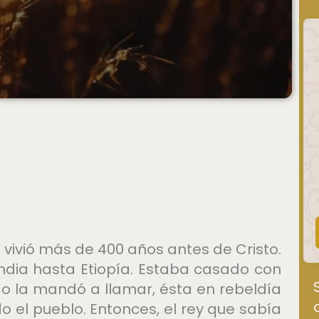
 vivió más de 400 años antes de Cristo.
ndia hasta Etiopía. Estaba casado con
do la mandó a llamar, ésta en rebeldía
o el pueblo. Entonces, el rey que sabía