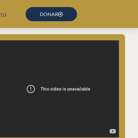
to
DONAR