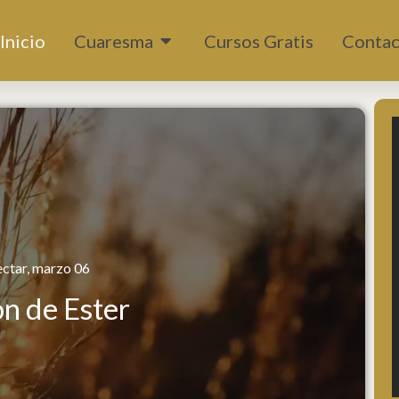
Abrir Cuaresma
Inicio
Cuaresma
Cursos Gratis
Contac
ctar, marzo 06
ón de Ester