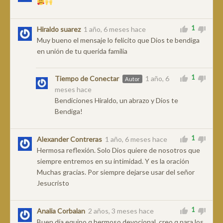
1
Hiraldo suarez
1 año, 6 meses hace
Muy bueno el mensaje lo felicito que Dios te bendiga
en unión de tu querida familia
1
Tiempo de Conectar
1 año, 6
Autor
meses hace
Bendiciones Hiraldo, un abrazo y Dios te
Bendiga!
1
Alexander Contreras
1 año, 6 meses hace
Hermosa reflexión. Solo Dios quiere de nosotros que
siempre entremos en su intimidad. Y es la oración
Muchas gracias. Por siempre dejarse usar del señor
Jesucristo
1
Analia Corbalan
2 años, 3 meses hace
Buen día equipo q hermoso devocional ,creo q para los