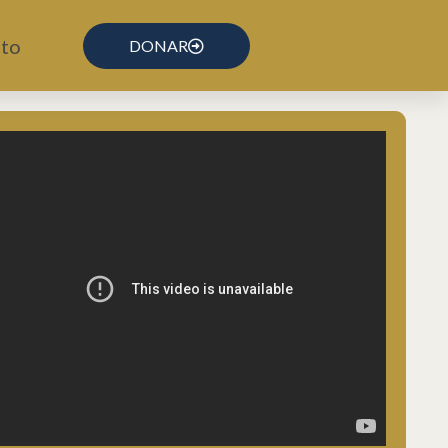
to
DONAR