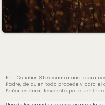
En 1 Corintios 8:6 encontramos: «para no
Padre, de quien todo procede y para el 
Señor, es decir, Jesucristo, por quien todo
Uno de los grandes propósitos para lo qu