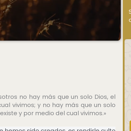
sotros no hay más que un solo Dios, el
cual vivimos; y no hay más que un solo
 existe y por medio del cual vivimos.»
e hemos sido creados, es rendirle culto