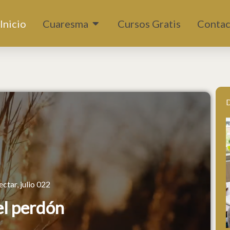
Abrir Cuaresma
Inicio
Cuaresma
Cursos Gratis
Contac
D
tar, julio 022
el perdón