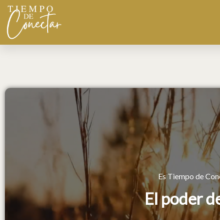
Ir
Devocional 022 julio
al
contenido
Es Tiempo de Conec
El poder d