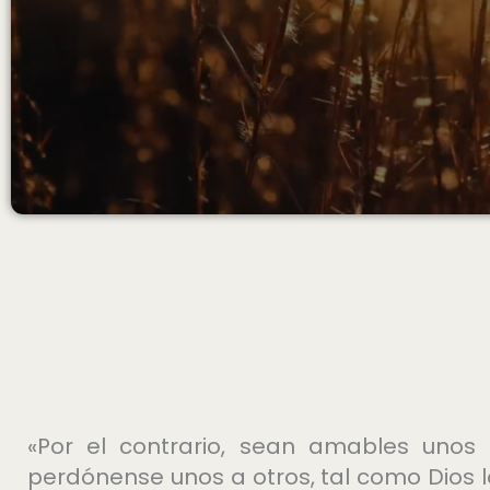
«Por el contrario, sean amables unos
perdónense unos a otros, tal como Dios