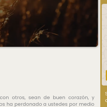
 con otros, sean de buen corazón, y
 los ha perdonado a ustedes por medio