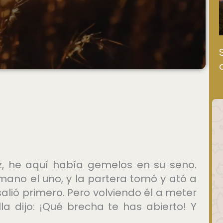
z, he aquí había gemelos en su seno.
mano el uno, y la partera tomó y ató a
salió primero. Pero volviendo él a meter
la dijo: ¡Qué brecha te has abierto! Y
9