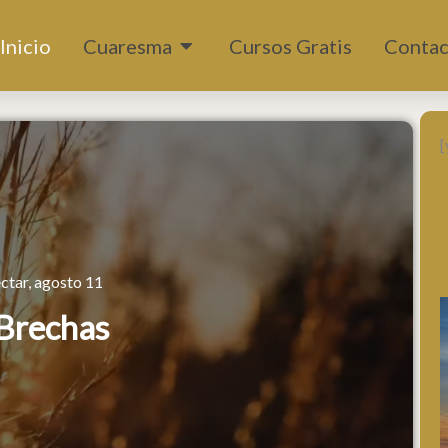
Abrir Cuaresma
Inicio
Cuaresma
Cursos Gratis
Contac
[
ctar, agosto 11
 Brechas